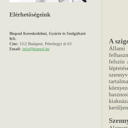
Elérhetőségeink
Biopsol Kereskedelmi, Gyártó és Szolgáltató
Kft.
A szig
Cím:
1112 Budapest, Péterhegyi út 63.
Állami 
Email:
info@biopsol.hu
felhasz
felszín
léptet
szennyv
tartalm
környe
hasznos
kiaknáz
kerüljen
Szenny
Alapve