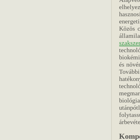
elhely
haszno
energet
Közös c
államil
szaksze
technoló
biokémi
és növé
Tovább
hatéko
techno
megmara
biológ
utánpót
folyta
árbevéte
Kompo