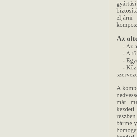
gyártá
biztosí
eljárn
komposz
Az olt
- Az al
- A töm
- Egymá
- Közeg
szerveze
A kompo
nedvess
már meg
kezdeti
részben
bármely
homogen
kezdeti