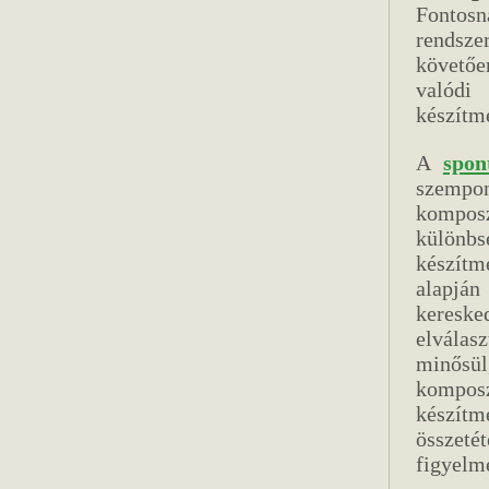
Fontos
rendsze
követőe
valódi
készítm
A
spon
szempon
komposz
különbs
készítm
alapján
kereske
elvála
minősü
komposz
készítm
összet
figyelme