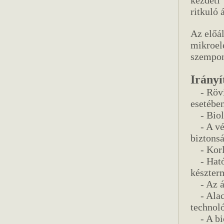
ritkuló 
Az előá
mikroel
szempon
Irányí
- Rövid
esetében
- Biológ
- A vég
biztons
- Korlá
- Hatóa
készter
- Az ár
- Alacs
technol
- A biol