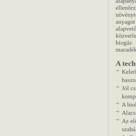
alapany
ellenőr
növényt
anyagot
alapve
közvetl
biogáz 
maradékb
A tech
Kelet
haszn
Jól cs
kompo
A bio
Alacs
Az el
szabá