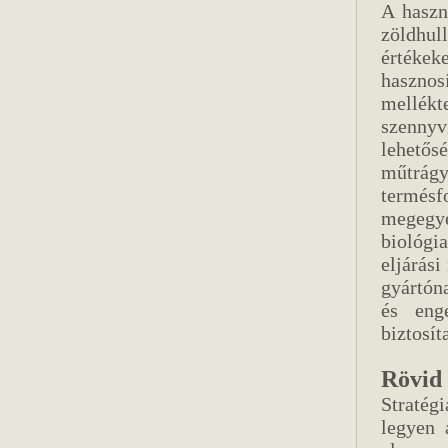
A haszn
zöldhul
értéke
haszno
mellék
szennyv
lehetős
műtrágy
termés
megegy
biológi
eljárási
gyártóna
és enge
biztosít
Rövid 
Stratég
legyen 