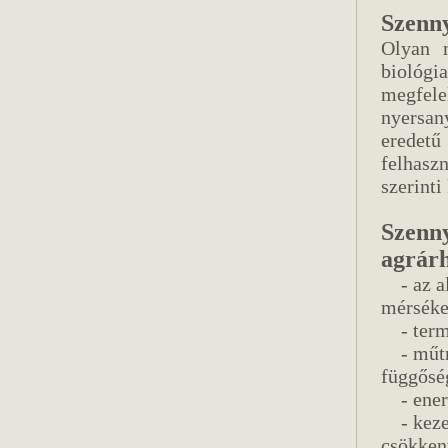
Szenny
Olyan m
biológia
megfele
nyersan
eredet
felhasz
szerinti
Szenny
agrár
- az al
mérséke
- termő
- műtrá
függősé
- energ
- kezel
csökken