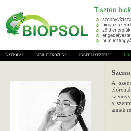
Tisztán biol
szennyvízisza
biogáz üzem 
zöld energiák
engedélyeztet
humusztrágyá
NYITÓLAP
BEMUTATKOZUNK
ENGEDÉLYEZTETÉS
TEC
Szenny
A szenn
előreh
szennyv
a szenn
annak m