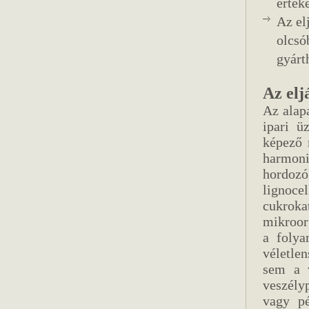
érték
Az el
olcsó
gyárt
Az elj
Az alap
ipari ü
képező 
harmon
hordo
lignoce
cukro
mikroorg
a folya
véletle
sem a 
veszély
vagy pé