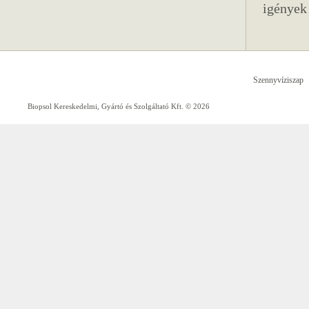
igények 
Szennyvíziszap
Biopsol Kereskedelmi, Gyártó és Szolgáltató Kft. © 2026