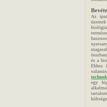
Bevéte
Az ipar
üzemek 
biológia
termésnö
hasznos
nyersan
magasab
összhan
és a bi
Ehhez 
valami
technol
egy híg
alkalm
tartalom
költség