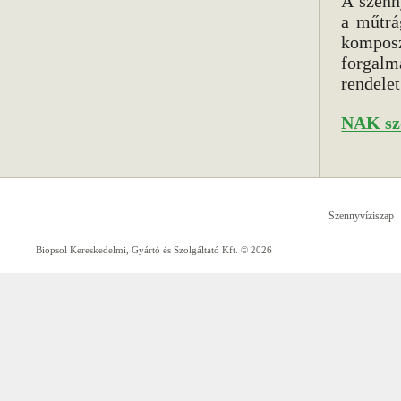
A szenn
a műtrá
komposz
forgalm
rendele
NAK szó
Szennyvíziszap
Biopsol Kereskedelmi, Gyártó és Szolgáltató Kft. © 2026