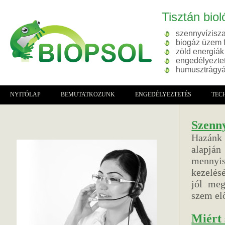
Tisztán biol
szennyvízisza
biogáz üzem 
zöld energiák
engedélyeztet
humusztrágyá
NYITÓLAP
BEMUTATKOZUNK
ENGEDÉLYEZTETÉS
TEC
Szenny
Hazánk 
alapjá
mennyi
kezelés
jól meg
szem elő
Miért 