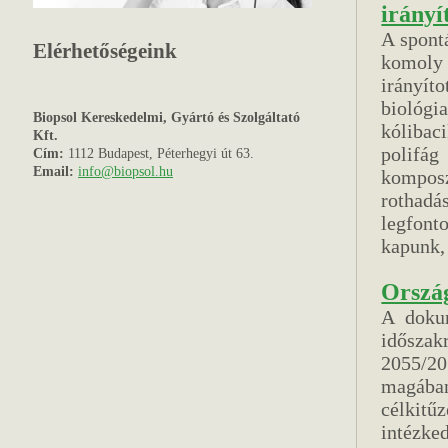
irányí
A spont
Elérhetőségeink
komoly 
irányít
biológi
Biopsol Kereskedelmi, Gyártó és Szolgáltató
kólibac
Kft.
polifá
Cím:
1112 Budapest, Péterhegyi út 63.
Email:
info@biopsol.hu
komposz
rothadá
legfont
kapunk,
Ország
A doku
idősza
2055/20
magába
célkit
intézke